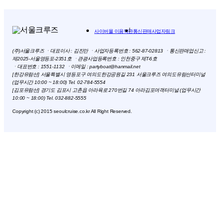
사이버몰 이용약관
통신판매사업자링크
(주)서울크루즈 ㆍ대표이사 : 김진만 ㆍ사업자등록번호 : 562-87-02813 ㆍ통신판매업신고 :
제2025-서울영등포-2351호 ㆍ관광사업등록번호 : 인천중구 제T-6호
ㆍ대표번호 : 1551-1132 ㆍ이메일 : partyboat@hanmail.net
[한강유람선] 서울특별시 영등포구 여의도한강공원길 231 서울크루즈 여의도유람선터미널
(업무시간 10:00 ~ 18:00) Tel. 02-784-5554
[김포유람선] 경기도 김포시 고촌읍 아라육로 270번길 74 아라김포여객터미널 (업무시간
10:00 ~ 18:00) Tel. 032-882-5555
Copyright (c) 2015 seoulcruise.co.kr All Right Reserved.