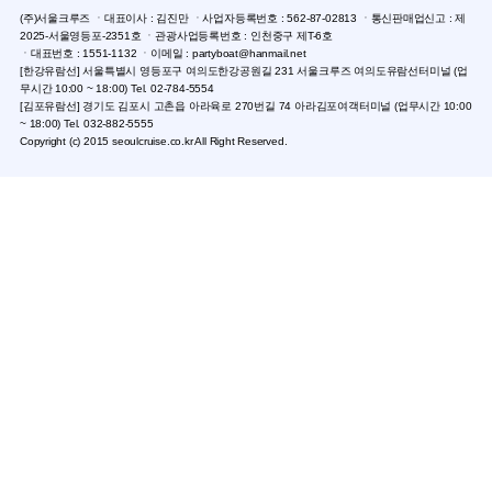
(주)서울크루즈 ㆍ대표이사 : 김진만 ㆍ사업자등록번호 : 562-87-02813 ㆍ통신판매업신고 : 제
2025-서울영등포-2351호 ㆍ관광사업등록번호 : 인천중구 제T-6호
ㆍ대표번호 : 1551-1132 ㆍ이메일 : partyboat@hanmail.net
[한강유람선] 서울특별시 영등포구 여의도한강공원길 231 서울크루즈 여의도유람선터미널 (업
무시간 10:00 ~ 18:00) Tel. 02-784-5554
[김포유람선] 경기도 김포시 고촌읍 아라육로 270번길 74 아라김포여객터미널 (업무시간 10:00
~ 18:00) Tel. 032-882-5555
Copyright (c) 2015 seoulcruise.co.kr All Right Reserved.